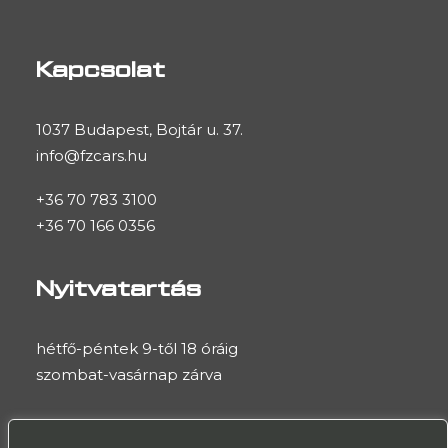
Kapcsolat
1037 Budapest, Bojtár u. 37.
info@fzcars.hu
+36 70 783 3100
+36 70 166 0356
Nyitvatartás
hétfő-péntek 9-től 18 óráig
szombat-vasárnap zárva