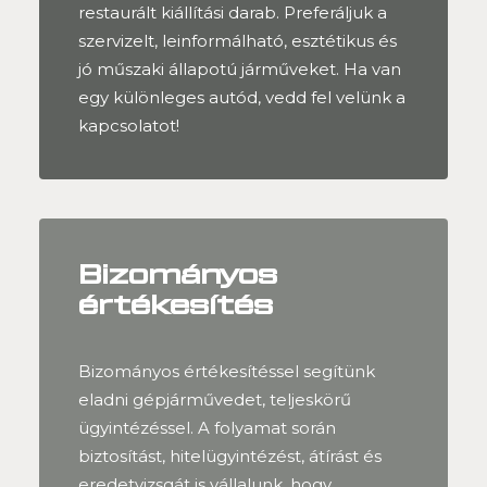
restaurált kiállítási darab. Preferáljuk a
szervizelt, leinformálható, esztétikus és
jó műszaki állapotú járműveket. Ha van
egy különleges autód, vedd fel velünk a
kapcsolatot!
Bizományos
értékesítés
Bizományos értékesítéssel segítünk
eladni gépjárművedet, teljeskörű
ügyintézéssel. A folyamat során
biztosítást, hitelügyintézést, átírást és
eredetvizsgát is vállalunk, hogy