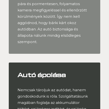
pára és pormentesen, folyamatos
kamera megfigyeléssel és ellenőrzött
körülmények között. Így nem kell
aggódnod, hogy bárki kárt okoz
autódban. Az autó biztonsága és
állapota nálunk mindig elsődleges
szempont.
Autó ápolása
Nemcsak tároljuk az autódat, hanem
gondoskodunk is róla. Szolgáltatásunk
magában foglalja az akkumulátor
töltést, szükséges indítást, és szükség