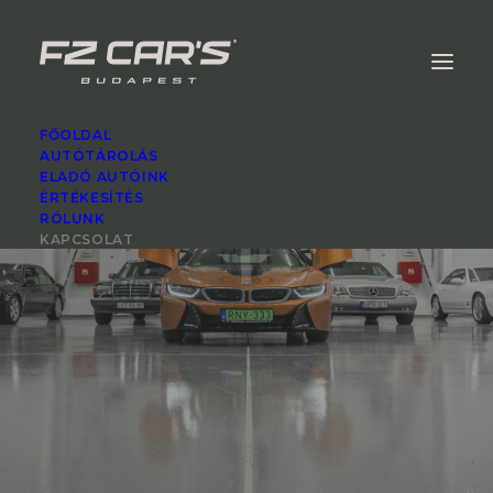
FŐOLDAL
AUTÓTÁROLÁS
ELADÓ AUTÓINK
ÉRTÉKESÍTÉS
RÓLUNK
KAPCSOLAT