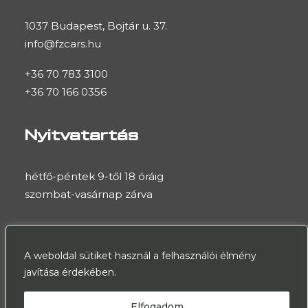
1037 Budapest, Bojtár u. 37.
info@fzcars.hu
+36 70 783 3100
+36 70 166 0356
Nyitvatartás
hétfő-péntek 9-től 18 óráig
szombat-vasárnap zárva
A weboldal sütiket használ a felhasználói élmény
javítása érdekében.
© 2025 FZ Cars. Minden jog fenntartva
Elfogadom