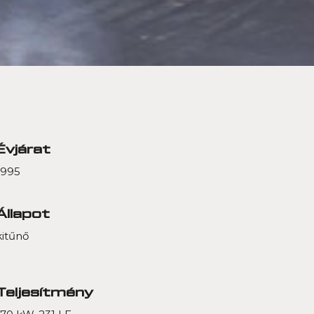
Évjárat
1995
Állapot
kitűnő
Teljesítmény